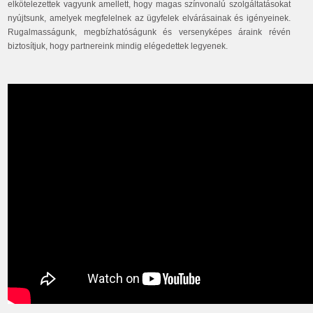
elkötelezettek vagyunk amellett, hogy magas színvonalú szolgáltatásokat
nyújtsunk, amelyek megfelelnek az ügyfelek elvárásainak és igényeinek.
Rugalmasságunk, megbízhatóságunk és versenyképes áraink révén
biztosítjuk, hogy partnereink mindig elégedettek legyenek.