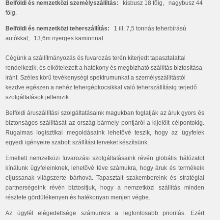
Belföldi és nemzetközi személyszállítás:
kisbusz 18 főig, nagybusz 44
főig.
Belföldi és nemzetközi teherszállítás:
1 ill. 7,5 tonnás teherbírású
autókkal, 13,6m nyerges kamionnal.
Cégünk a szállítmányozás és fuvarozás terén kiterjedt tapasztalattal
rendelkezik, és elkötelezett a hatékony és megbízható szállítás biztosítása
iránt. Széles körű tevékenységi spektrumunkat a személyszállítástól
kezdve egészen a nehéz tehergépkocsikkal való teherszállításig terjedő
szolgáltatások jellemzik.
Belföldi áruszállítási szolgáltatásaink magukban foglalják az áruk gyors és
biztonságos szállítását az ország bármely pontjáról a kijelölt célpontokig.
Rugalmas logisztikai megoldásaink lehetővé teszik, hogy az ügyfelek
egyedi igényeire szabott szállítási terveket készítsünk.
Emellett nemzetközi fuvarozási szolgáltatásaink révén globális hálózatot
kínálunk ügyfeleinknek, lehetővé téve számukra, hogy áruk és termékeik
eljussanak világszerte bárhová. Tapasztalt szakembereink és stratégiai
partnerségeink révén biztosítjuk, hogy a nemzetközi szállítás minden
részlete gördülékenyen és hatékonyan menjen végbe.
Az ügyfél elégedettsége számunkra a legfontosabb prioritás. Ezért